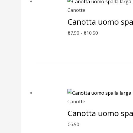
da
€7.90
Canotte
a
Canotta uomo spall
€10.50
€
7.90
-
€
10.50
Canotte
Canotta uomo spall
€
6.90