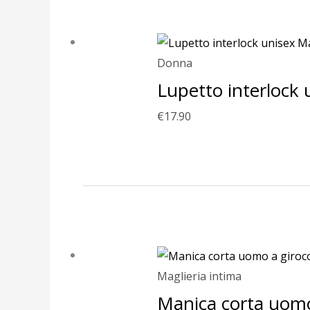
Donna
Lupetto interlock 
€
17.90
Fascia
di
prezzo:
da
€11.90
Maglieria intima
a
Manica corta uomo 