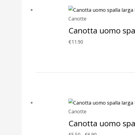
Canotte
Canotta uomo spall
€
11.90
Fascia
di
prezzo:
da
€5.50
Canotte
a
Canotta uomo spall
€6.90
€
5.50
-
€
6.90