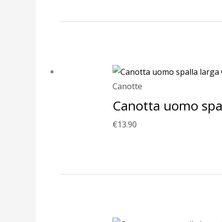
Canotte
Canotta uomo spalla
€
13.90
Fascia
di
prezzo: