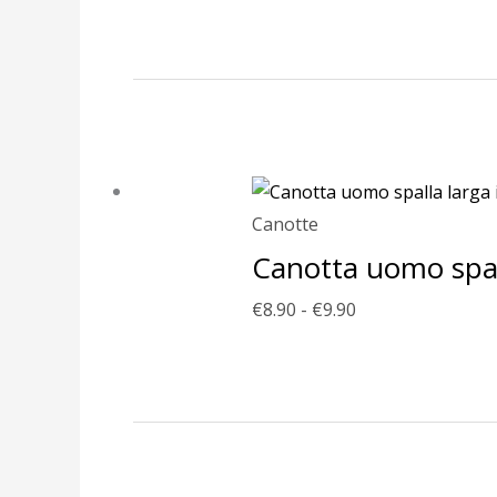
Fascia
di
prezzo:
da
€8.90
Canotte
a
Canotta uomo spal
€9.90
€
8.90
-
€
9.90