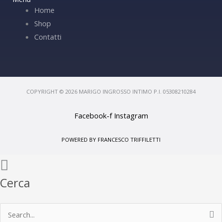
Home
Shop
Contatti
COPYRIGHT © 2026 MARIGO INGROSSO INTIMO P.I. 05308210284
Facebook-f
Instagram
POWERED BY FRANCESCO TRIFFILETTI
Cerca
Cerca: