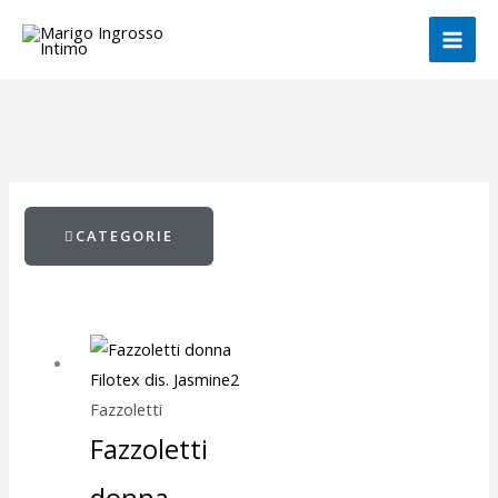
Vai
al
contenuto
CATEGORIE
Fazzoletti
Fazzoletti
donna